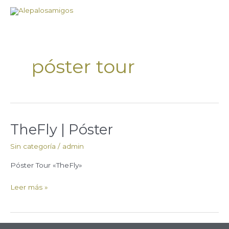
Ir
al
contenido
póster tour
TheFly | Póster
TheFly
|
Sin categoría
/
admin
Póster
Póster Tour «TheFly»
Leer más »