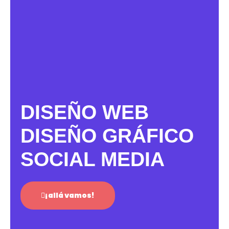
Ir
al
contenido
DISEÑO WEB
DISEÑO GRÁFICO
SOCIAL MEDIA
¡allá vamos!