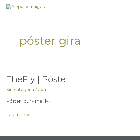
Ir
al
contenido
póster gira
TheFly | Póster
TheFly
|
Sin categoría
/
admin
Póster
Póster Tour «TheFly»
Leer más »