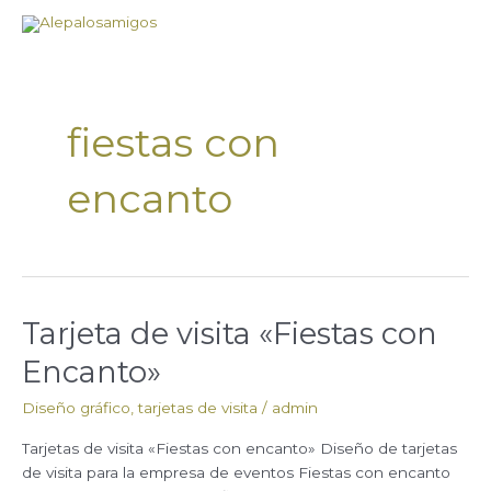
Ir
al
contenido
fiestas con
encanto
Tarjeta de visita «Fiestas con
Tarjeta
de
Encanto»
visita
«Fiestas
Diseño gráfico
,
tarjetas de visita
/
admin
con
Encanto»
Tarjetas de visita «Fiestas con encanto» Diseño de tarjetas
de visita para la empresa de eventos Fiestas con encanto