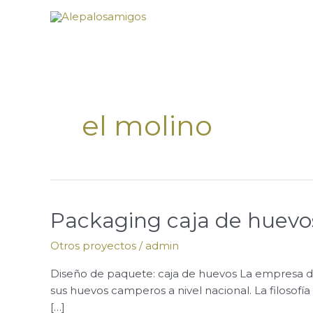
Ir
al
contenido
el molino
Packaging
Packaging caja de huevo
caja
Otros proyectos
/
admin
de
huevos
Diseño de paquete: caja de huevos La empresa de 
sus huevos camperos a nivel nacional. La filosofía
[…]