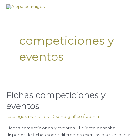
Ir
al
contenido
competiciones y
eventos
Fichas competiciones y
Fichas
competiciones
eventos
y
eventos
catalogos manuales
,
Diseño gráfico
/
admin
Fichas competiciones y eventos El cliente deseaba
disponer de fichas sobre diferentes eventos que se iban a