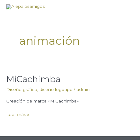
Ir
al
contenido
animación
MiCachimba
MiCachimba
Diseño gráfico
,
diseño logotipo
/
admin
Creación de marca «MiCachimba»
Leer más »