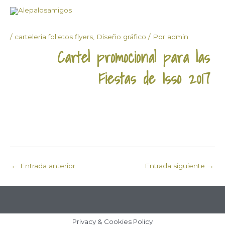
Ir
al
Navegación
contenido
/
carteleria folletos flyers
,
Diseño gráfico
/ Por
admin
de
entradas
Cartel promocional para las
Fiestas de Isso 2017
←
Entrada anterior
Entrada siguiente
→
Privacy & Cookies Policy